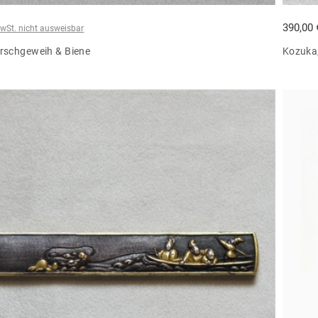
390,00
wSt. nicht ausweisbar
irschgeweih & Biene
Kozuka,