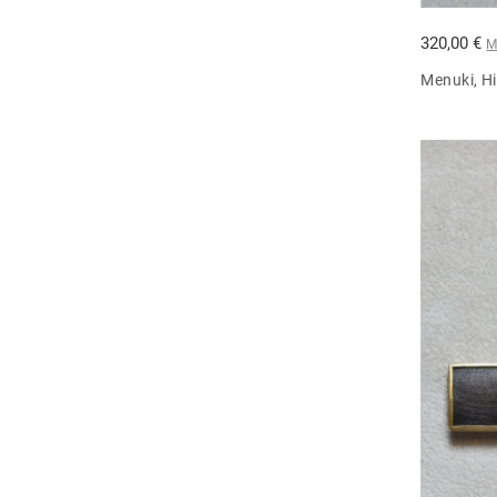
320,00 €
M
Menuki, H