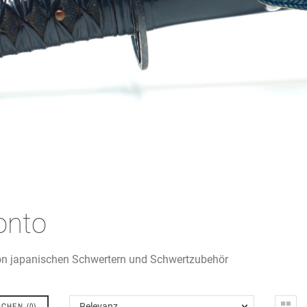
onto
on japanischen Schwertern und Schwertzubehör
ICHEN
(
0
)
Relevanz