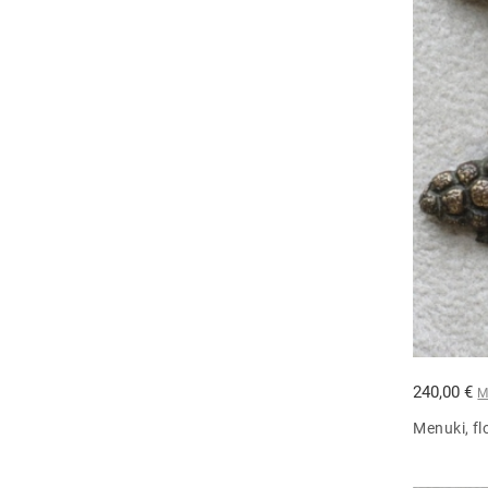
240,00 €
M
Menuki, fl