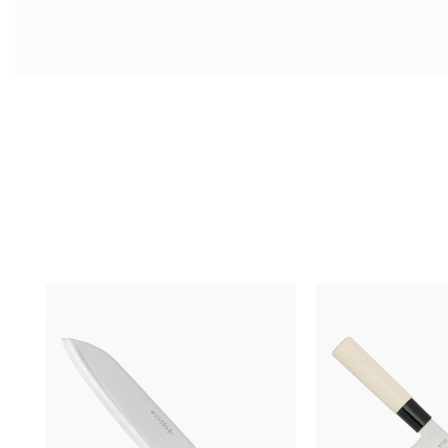
Technische Daten
Küchenmesser-Typ:
Deba
Zustand:
Neuer Artikel